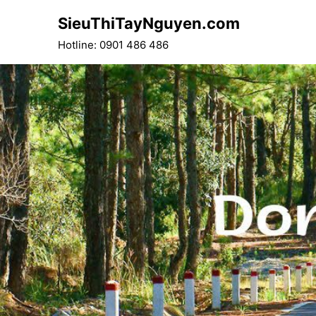
Skip
SieuThiTayNguyen.com
to
content
Hotline: 0901 486 486